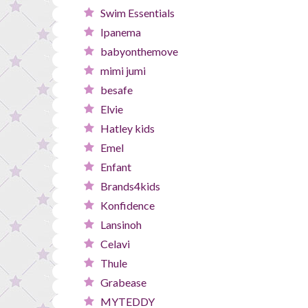
Swim Essentials
Ipanema
babyonthemove
mimi jumi
besafe
Elvie
Hatley kids
Emel
Enfant
Brands4kids
Konfidence
Lansinoh
Celavi
Thule
Grabease
MYTEDDY