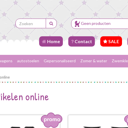
Geen producten
Home
Contact
SALE
wagens
autostoelen
Gepersonaliseerd
Zomer & water
Zwemkle
online
ikelen online