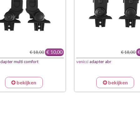
€ 10,00
€
€ 18,00
€ 18,00
dapter multi comfort
venicci
adapter abr
bekijken
bekijken