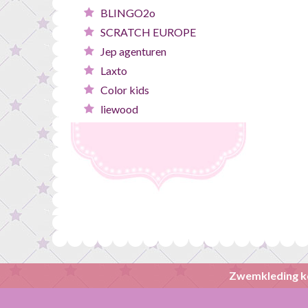
BLINGO2o
SCRATCH EUROPE
Jep agenturen
Laxto
Color kids
liewood
Zwemkleding k