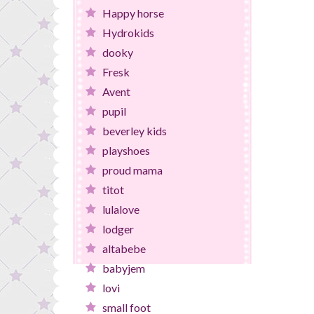
Happy horse
Hydrokids
dooky
Fresk
Avent
pupil
beverley kids
playshoes
proud mama
titot
lulalove
lodger
altabebe
babyjem
lovi
small foot