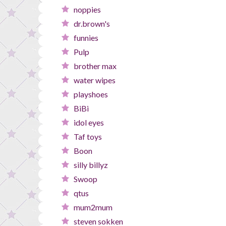
noppies
dr.brown's
funnies
Pulp
brother max
water wipes
playshoes
BiBi
idol eyes
Taf toys
Boon
silly billyz
Swoop
qtus
mum2mum
steven sokken