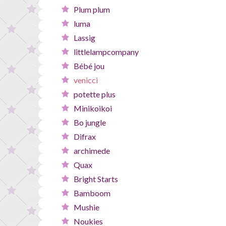
Plum plum
luma
Lassig
littlelampcompany
Bébé jou
venicci
potette plus
Minikoikoi
Bo jungle
Difrax
archimede
Quax
Bright Starts
Bamboom
Mushie
Noukies