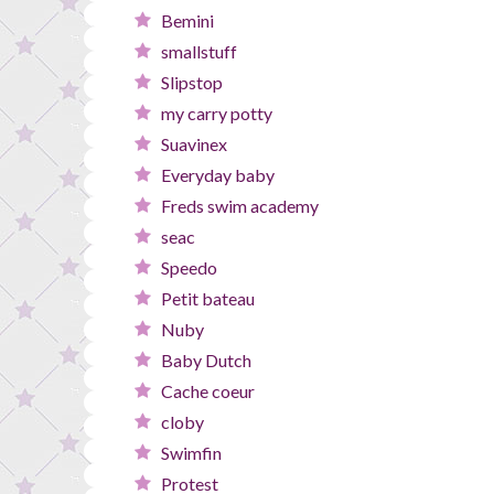
Bemini
smallstuff
Slipstop
my carry potty
Suavinex
Everyday baby
Freds swim academy
seac
Speedo
Petit bateau
Nuby
Baby Dutch
Cache coeur
cloby
Swimfin
Protest