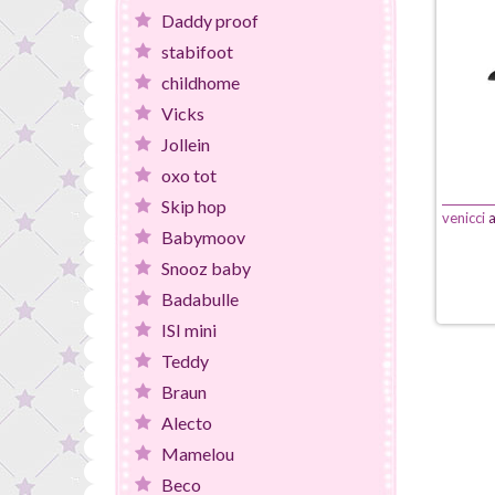
Daddy proof
stabifoot
childhome
Vicks
Jollein
oxo tot
Skip hop
venicci
a
Babymoov
Snooz baby
Badabulle
ISI mini
Teddy
Braun
Alecto
Mamelou
Beco