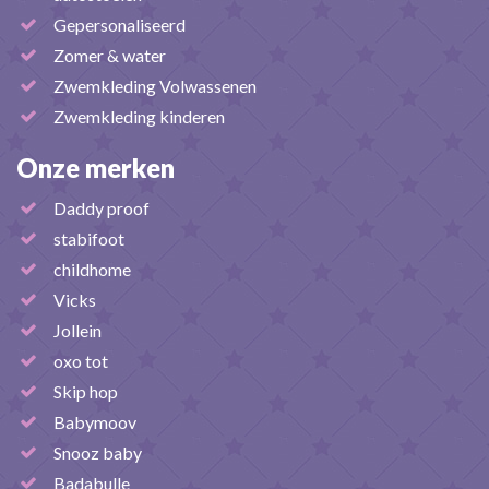
Gepersonaliseerd
Zomer & water
Zwemkleding Volwassenen
Zwemkleding kinderen
Onze merken
Daddy proof
stabifoot
childhome
Vicks
Jollein
oxo tot
Skip hop
Babymoov
Snooz baby
Badabulle