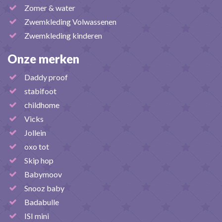
Zomer & water
Zwemkleding Volwassenen
Zwemkleding kinderen
Onze merken
Daddy proof
stabifoot
childhome
Vicks
Jollein
oxo tot
Skip hop
Babymoov
Snooz baby
Badabulle
ISI mini