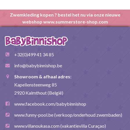
Zwemkleding kopen ? bestel het nu via onze nieuwe
webshop www.summerstore-shop.com
+32(0)499 41 34 85
info@babybinnishop.be
Showroom & afhaal adres:
Kapellensteenweg 85
2920 Kalmthout (België)
www.facebook.com/babybinnishop
www.funny-pool.be
(verkoop/onderhoud zwembaden)
www.villanoukasa.com
(vakantievilla Curaçao)