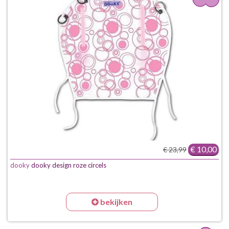
€ 10,00
€ 23,99
dooky
dooky design roze circels
bekijken