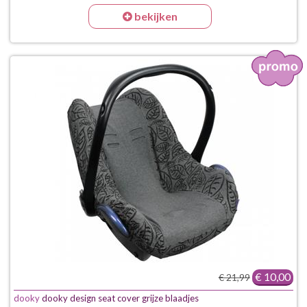
bekijken
€ 10,00
€ 21,99
dooky
dooky design seat cover grijze blaadjes