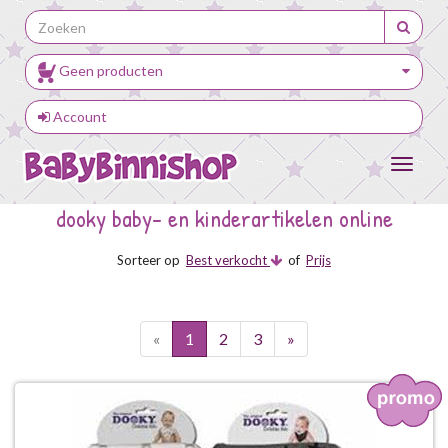
Geen producten
Account
Toggle
navigat
dooky baby- en kinderartikelen online
Sorteer op
Best verkocht
of
Prijs
«
1
2
3
»