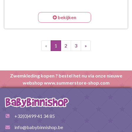
bekijken
«
1
2
3
»
Zwemkleding kopen ? bestel het nu via onze nieuwe
webshop www.summerstore-shop.com
+32(0)499 41 34 85
info@babybinnishop.be