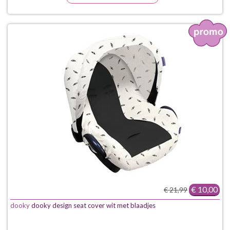
€ 10,00
€ 21,99
dooky
dooky design seat cover wit met blaadjes