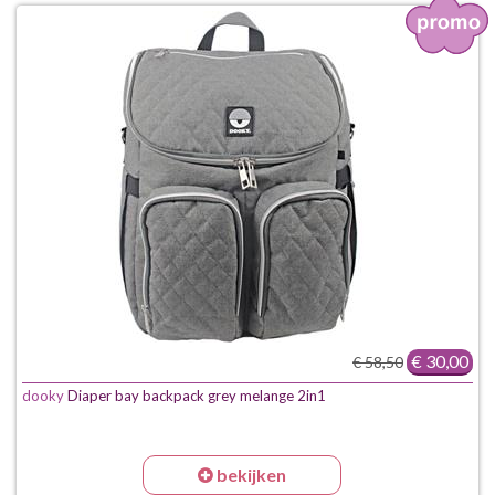
€ 30,00
€ 58,50
dooky
Diaper bay backpack grey melange 2in1
bekijken