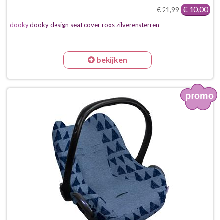
€ 10,00
€ 21,99
dooky
dooky design seat cover roos zilverensterren
bekijken