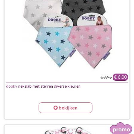
€ 6,00
€ 7,95
dooky
nekslab met sterren diverse kleuren
bekijken