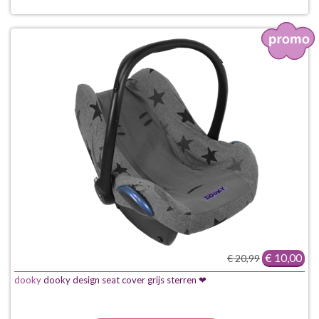
€ 10,00
€ 20,99
dooky
dooky design seat cover grijs sterren ❤