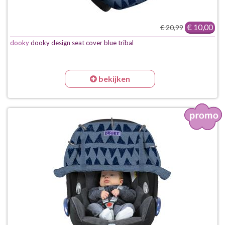
€ 10,00
€ 20,99
dooky
dooky design seat cover blue tribal
bekijken