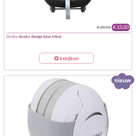
€ 15,00
€ 29,95
dooky
dooky design blue tribal
bekijken