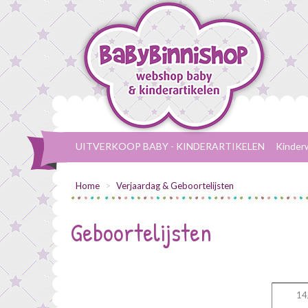
UITVERKOOP BABY - KINDERARTIKELEN
Kinder
Home
Verjaardag & Geboortelijsten
Geboortelijsten
14