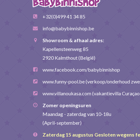
+32(0)499 41 34 85
info@babybinnishop.be
Showroom & afhaal adres:
Kapellensteenweg 85
2920 Kalmthout (België)
www.facebook.com/babybinnishop
www.funny-pool.be
(verkoop/onderhoud zw
www.villanoukasa.com
(vakantievilla Curaçao
Zomer openingsuren
Maandag - zaterdag van 10-18u
(April-september)
Zaterdag 15 augustus Gesloten wegens f