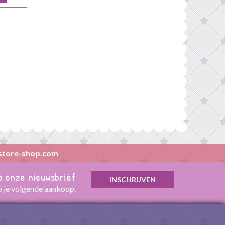
store-shop.com
op onze nieuwsbrief
p je volgende aankoop.