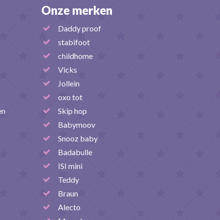
Onze merken
Daddy proof
stabifoot
childhome
Vicks
Jollein
oxo tot
en
Skip hop
Babymoov
Snooz baby
Badabulle
ISI mini
Teddy
Braun
Alecto