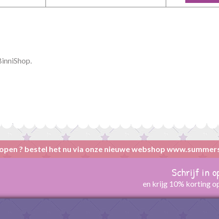
BinniShop.
open ? bestel het nu via onze nieuwe webshop www.summer
Schrijf in 
en krijg 10% korting o