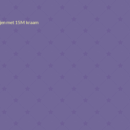
ijen met 15M kraam