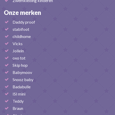
Zwemkleding kinderen
Onze merken
Daddy proof
stabifoot
childhome
Vicks
Jollein
oxo tot
Skip hop
Babymoov
Snooz baby
Badabulle
ISI mini
Teddy
Braun