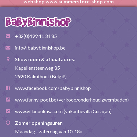
webshop www.summerstore-shop.com
+32(0)499 41 34 85
info@babybinnishop.be
Showroom & afhaal adres:
Kapellensteenweg 85
2920 Kalmthout (België)
www.facebook.com/babybinnishop
www.funny-pool.be
(verkoop/onderhoud zwembaden)
www.villanoukasa.com
(vakantievilla Curaçao)
Zomer openingsuren
Maandag - zaterdag van 10-18u