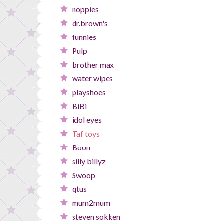
noppies
dr.brown's
funnies
Pulp
brother max
water wipes
playshoes
BiBi
idol eyes
Taf toys
Boon
silly billyz
Swoop
qtus
mum2mum
steven sokken