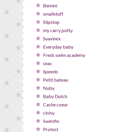
Bemini
smallstuff
Slipstop
my carry potty
Suavinex
Everyday baby
Freds swim academy
seac
Speedo
Petit bateau
Nuby
Baby Dutch
Cache coeur
cloby
Swimfin
Protest