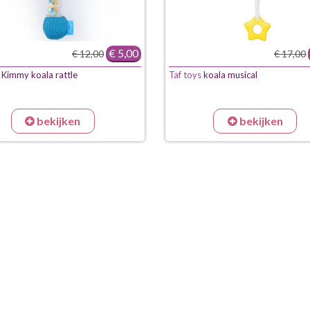
€ 5,00
€ 12,00
€ 17,00
Kimmy koala rattle
Taf toys
koala musical
bekijken
bekijken