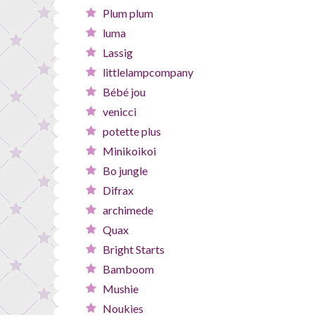
Plum plum
luma
Lassig
littlelampcompany
Bébé jou
venicci
potette plus
Minikoikoi
Bo jungle
Difrax
archimede
Quax
Bright Starts
Bamboom
Mushie
Noukies