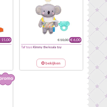
 15,00
€ 6,00
€ 10,00
x
Taf toys
Kimmy the koala toy
bekijken