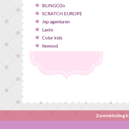
BLINGO2o
SCRATCH EUROPE
Jep agenturen
Laxto
Color kids
liewood
Zwemkleding k