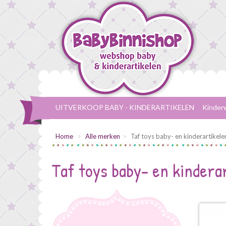
UITVERKOOP BABY - KINDERARTIKELEN
Kinder
Home
Alle merken
Taf toys baby- en kinderartikele
Taf toys baby- en kindera