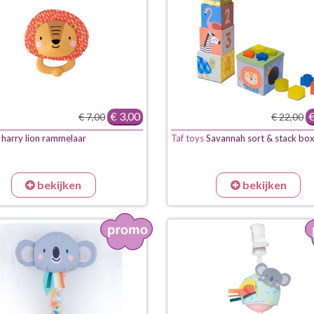
€ 3,00
€
€ 7,00
€ 22,00
harry lion rammelaar
Taf toys
Savannah sort & stack bo
bekijken
bekijken