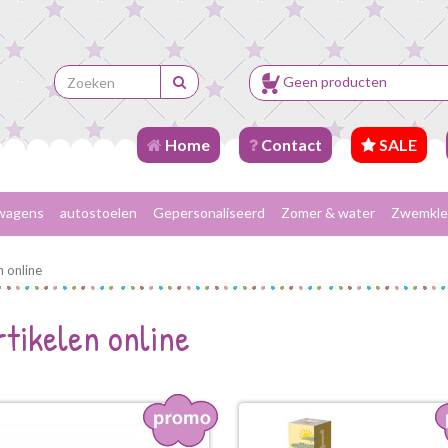
Geen producten
Home
Contact
SALE
wagens
autostoelen
Gepersonaliseerd
Zomer & water
Zwemkle
n online
rtikelen online