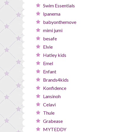
Swim Essentials
Ipanema
babyonthemove
mimi jumi
besafe
Elvie
Hatley kids
Emel
Enfant
Brands4kids
Konfidence
Lansinoh
Celavi
Thule
Grabease
MYTEDDY