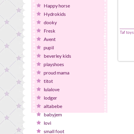
Happy horse
Hydrokids
dooky
Fresk
Taf toys
Avent
pupil
beverley kids
playshoes
proud mama
titot
lulalove
lodger
altabebe
babyjem
lovi
small foot