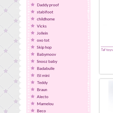
Daddy proof
stabifoot
childhome
Vicks
Jollein
oxo tot
Skip hop
Taf toys
Babymoov
Snooz baby
Badabulle
ISI mini
Teddy
Braun
Alecto
Mamelou
Beco