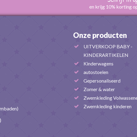
en krijg 10% korting o
Onze producten
UITVERKOOP BABY -
KINDERARTIKELEN
Kinderwagens
autostoelen
Gepersonaliseerd
Zomer & water
Zwemkleding Volwassen
Zwemkleding kinderen
embaden)
)