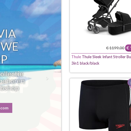
VIA
UWE
€ 
€ 1199,00
P
Thule
Thule Sleek Infant Stroller B
3in1 black/black
ollectie
behoren
ebshop
.com