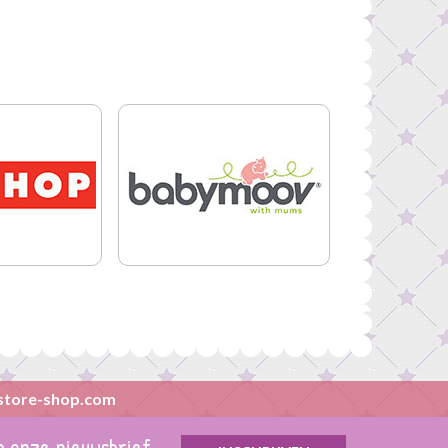
store-shop.com
op onze nieuwsbrief