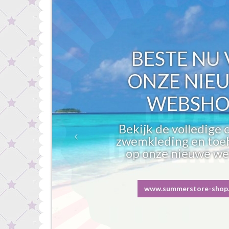
BESTE NU 
ONZE NIE
WEBSHO
Bekijk de volledige c
zwemkleding en toe
op onze nieuwe w
www.summerstore-shop