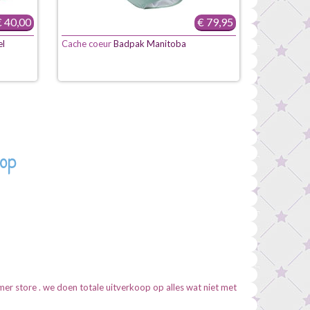
 40,00
€ 79,95
el
Cache coeur
Badpak Manitoba
hop
er store . we doen totale uitverkoop op alles wat niet met