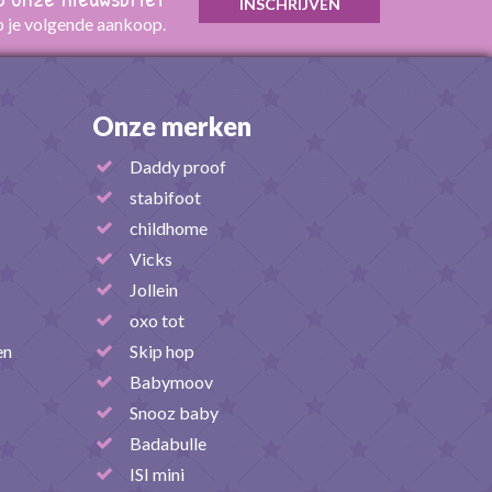
p je volgende aankoop.
Onze merken
Daddy proof
stabifoot
childhome
Vicks
Jollein
oxo tot
en
Skip hop
Babymoov
Snooz baby
Badabulle
ISI mini