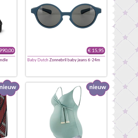
990,00
€ 15,95
undle
Baby Dutch
Zonnebril baby jeans 6-24m