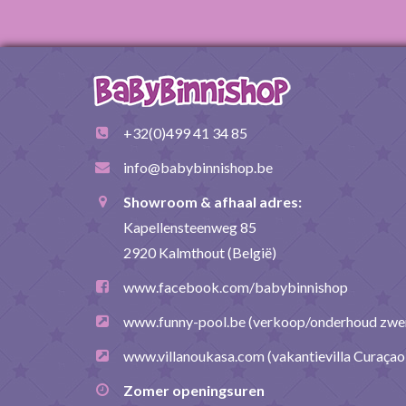
+32(0)499 41 34 85
info@babybinnishop.be
Showroom & afhaal adres:
Kapellensteenweg 85
2920 Kalmthout (België)
www.facebook.com/babybinnishop
www.funny-pool.be
(verkoop/onderhoud zw
www.villanoukasa.com
(vakantievilla Curaçao
Zomer openingsuren