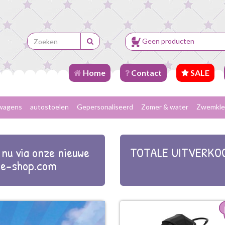
Geen producten
Home
Contact
SALE
wagens
autostoelen
Gepersonaliseerd
Zomer & water
Zwemkle
nu via onze nieuwe
TOTALE UITVERKOO
e-shop.com