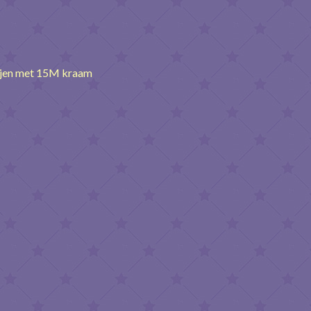
ijen met 15M kraam