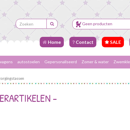
Geen producten
Home
Contact
SALE
wagens
autostoelen
Gepersonaliseerd
Zomer & water
Zwemkle
orgingstassen
ERARTIKELEN -