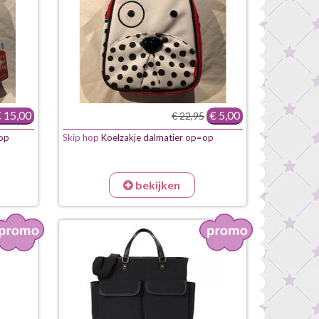
 15,00
€ 5,00
€ 22,95
op
Skip hop
Koelzakje dalmatier op=op
bekijken