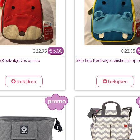
€ 5,00
€
€ 22,95
€ 22,95
p
Koelzakje vos op=op
Skip hop
Koelzakje neushoren op=
bekijken
bekijken