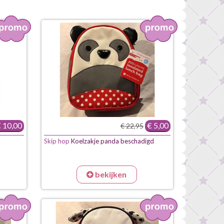
 10,00
€ 5,00
€ 22,95
Skip hop
Koelzakje panda beschadigd
bekijken