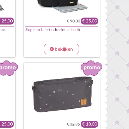
 25,00
€ 25,00
€ 90,00
stas
Skip hop
Luiertas beekman black
bekijken
 25,00
€ 18,00
€ 32,95