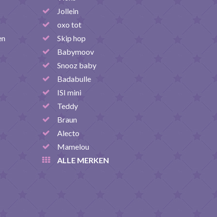
Jollein
oxo tot
en
Skip hop
Babymoov
Snooz baby
Badabulle
ISI mini
Teddy
Braun
Alecto
Mamelou
ALLE MERKEN