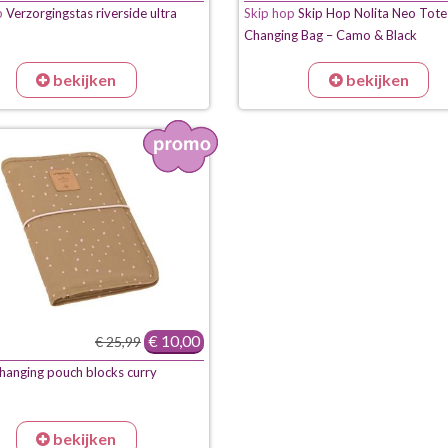
p
Verzorgingstas riverside ultra
Skip hop
Skip Hop Nolita Neo Tote
Changing Bag – Camo & Black
bekijken
bekijken
€ 10,00
€ 25,99
anging pouch blocks curry
bekijken