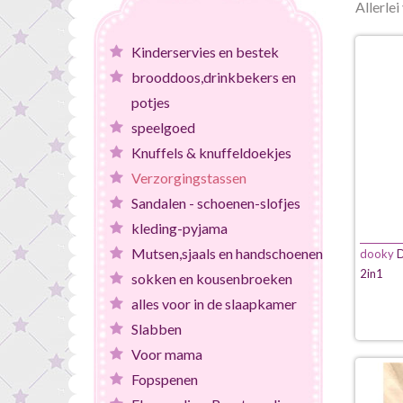
Allerle
Kinderservies en bestek
brooddoos,drinkbekers en
potjes
speelgoed
Knuffels & knuffeldoekjes
Verzorgingstassen
Sandalen - schoenen-slofjes
kleding-pyjama
Mutsen,sjaals en handschoenen
dooky
D
2in1
sokken en kousenbroeken
alles voor in de slaapkamer
Slabben
Voor mama
Fopspenen