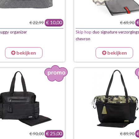
€ 10,00
€
€ 22,99
€ 69,90
uggy organizer
Skip hop
duo signature verzorging
chevron
bekijken
bekijken
€ 25,00
€
€ 90,00
€ 89,90