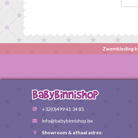
Zwemkleding k
+32(0)499 41 34 85
info@babybinnishop.be
Showroom & afhaal adres: