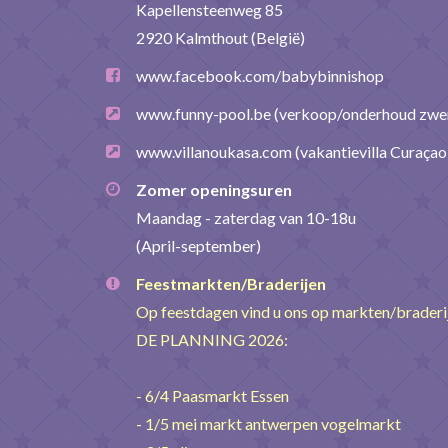
Kapellensteenweg 85
2920 Kalmthout (België)
www.facebook.com/babybinnishop
www.funny-pool.be
(verkoop/onderhoud zw
www.villanoukasa.com
(vakantievilla Curaçao
Zomer openingsuren
Maandag - zaterdag van 10-18u
(April-september)
Feestmarkten/Braderijen
Op feestdagen vind u ons op markten/brader
DE PLANNING 2026:
- 6/4 Paasmarkt Essen
- 1/5 mei markt antwerpen vogelmarkt