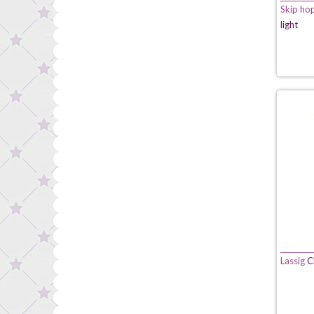
Skip ho
light
Lassig
Ch