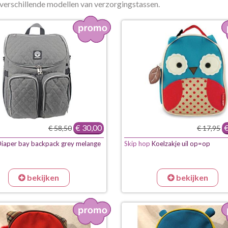
i verschillende modellen van verzorgingstassen.
€ 30,00
€
€ 58,50
€ 17,95
iaper bay backpack grey melange
Skip hop
Koelzakje uil op=op
bekijken
bekijken