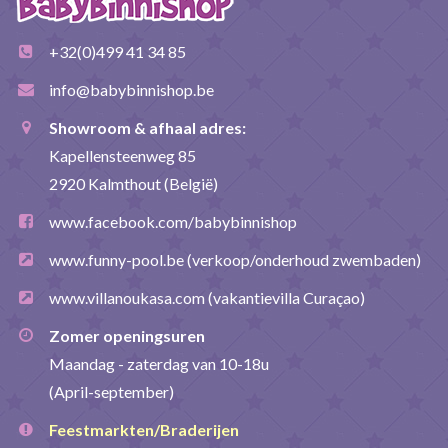
+32(0)499 41 34 85
info@babybinnishop.be
Showroom & afhaal adres:
Kapellensteenweg 85
2920 Kalmthout (België)
www.facebook.com/babybinnishop
www.funny-pool.be
(verkoop/onderhoud zwembaden)
www.villanoukasa.com
(vakantievilla Curaçao)
Zomer openingsuren
Maandag - zaterdag van 10-18u
(April-september)
Feestmarkten/Braderijen