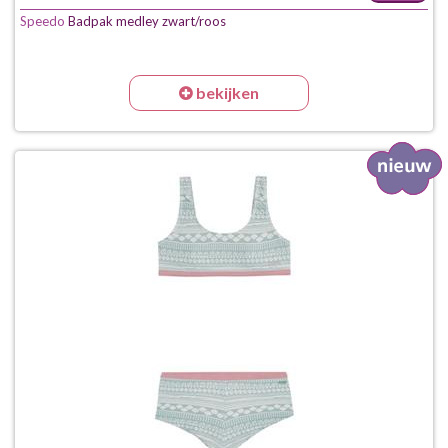
Speedo
Badpak medley zwart/roos
bekijken