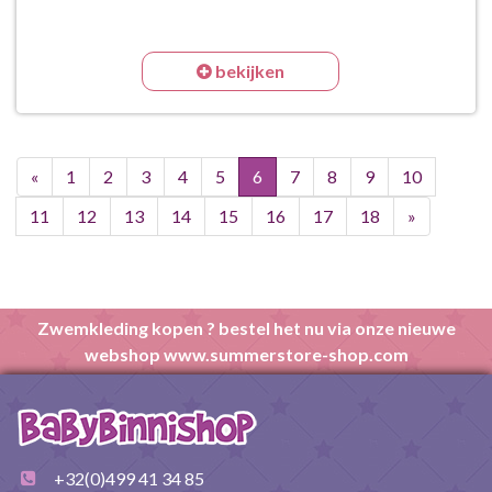
bekijken
«
1
2
3
4
5
6
7
8
9
10
11
12
13
14
15
16
17
18
»
Zwemkleding kopen ? bestel het nu via onze nieuwe
webshop www.summerstore-shop.com
+32(0)499 41 34 85