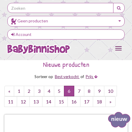
Geen producten
Account
Toggle
navigat
Nieuwe producten
Sorteer op
Best verkocht
of
Prijs
«
1
2
3
4
5
6
7
8
9
10
11
12
13
14
15
16
17
18
»