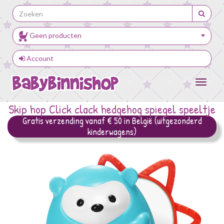
Geen producten
Account
Toggle
navigat
Skip hop
Click clack hedgehog spiegel speeltje
Gratis verzending vanaf € 50 in België (uitgezonderd
kinderwagens)