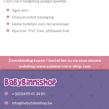
Click clack hedgehog spiegel speeltje:
Ages 6m+
Draai en schuif beweging
kleine balletjes voor de rammelaar
Bpa free- PVC free- phthalate free
Zwemkleding kopen ? bestel het nu via onze nieuwe
webshop www.summerstore-shop.com
+32(0)499 41 34 85
info@babybinnishop.be