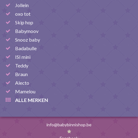
Jollein
oxo tot
Skip hop
Babymoov
Snooz baby
Badabulle
ISI mini
Teddy
Braun
Alecto
Mamelou
ALLE MERKEN
info@babybinnishop.be