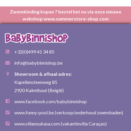
Zwemkleding kopen ? bestel het nu via onze nieuwe
webshop www.summerstore-shop.com
+32(0)499 41 34 85
info@babybinnishop.be
Showroom & afhaal adres:
Kapellensteenweg 85
2920 Kalmthout (België)
www.facebook.com/babybinnishop
www.funny-pool.be
(verkoop/onderhoud zwembaden)
www.villanoukasa.com
(vakantievilla Curaçao)