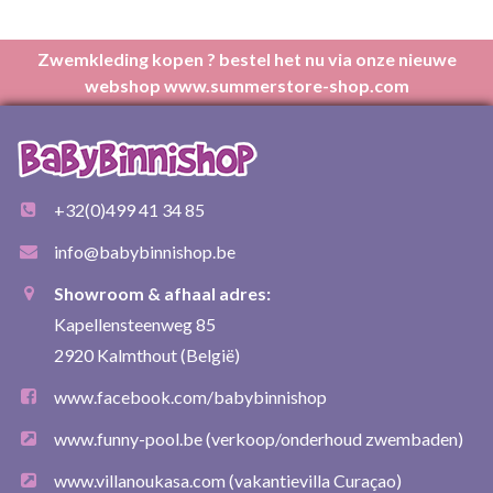
Zwemkleding kopen ? bestel het nu via onze nieuwe
webshop www.summerstore-shop.com
+32(0)499 41 34 85
info@babybinnishop.be
Showroom & afhaal adres:
Kapellensteenweg 85
2920 Kalmthout (België)
www.facebook.com/babybinnishop
www.funny-pool.be
(verkoop/onderhoud zwembaden)
www.villanoukasa.com
(vakantievilla Curaçao)