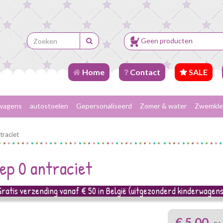
Geen producten
Home
Contact
SALE
wagens
autostoelen
Gepersonaliseerd
Zomer & water
Zwemkle
traciet
ep 0 antraciet
Gratis verzending vanaf € 50 in België (uitgezonderd kinderwagens
€ 5,00