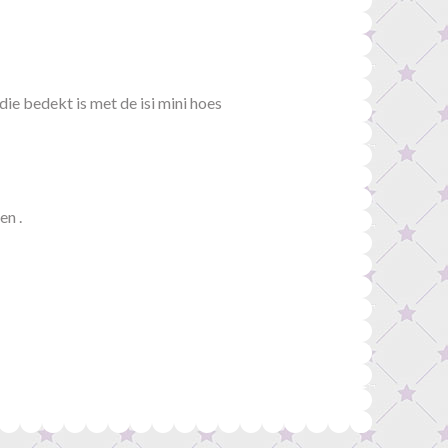
ie bedekt is met de isi mini hoes
en .