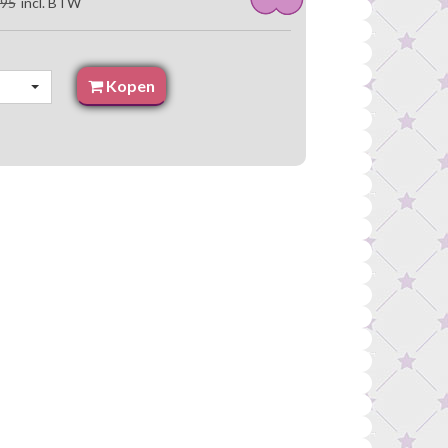
,95
incl. BTW
Kopen