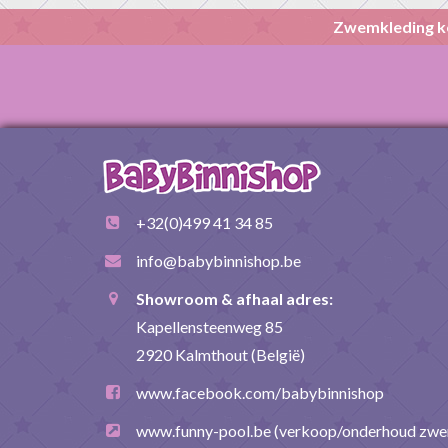
Zwemkleding k
+32(0)499 41 34 85
info@babybinnishop.be
Showroom & afhaal adres:
Kapellensteenweg 85
2920 Kalmthout (België)
www.facebook.com/babybinnishop
www.funny-pool.be
(verkoop/onderhoud zw