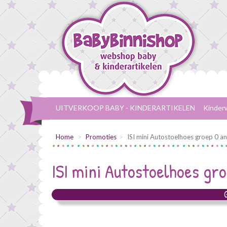
UITVERKOOP BABY - KINDERARTIKELEN
Kinder
Home
Promoties
ISI mini Autostoelhoes groep 0 an
ISI mini
Autostoelhoes gro