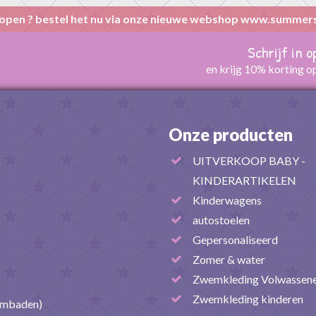
open ? bestel het nu via onze nieuwe webshop www.summer
Schrijf in 
en krijg 10% korting o
Onze producten
UITVERKOOP BABY -
KINDERARTIKELEN
Kinderwagens
autostoelen
Gepersonaliseerd
Zomer & water
Zwemkleding Volwassen
Zwemkleding kinderen
embaden)