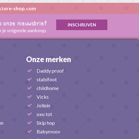
store-shop.com
op onze nieuwsbrief
p je volgende aankoop.
Onze merken
Daddy proof
stabifoot
childhome
Vicks
Jollein
oxo tot
en
Skip hop
Babymoov