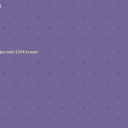
)
ijen met 15M kraam