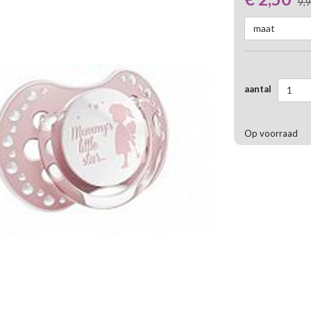
9,
maat
aantal
1
Op voorraad