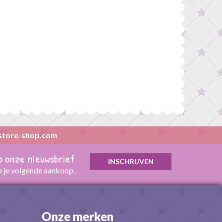
store-shop.com
op onze nieuwsbrief
p je volgende aankoop.
Onze merken