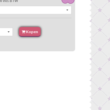
90
incl. BTW
Kopen