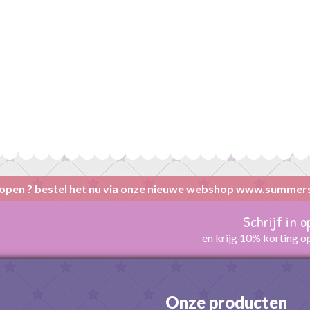
open ? bestel het nu via onze nieuwe webshop www.summer
Schrijf in 
en krijg 10% korting o
Onze producten