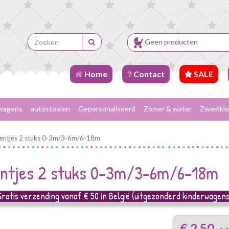
Geen producten
Home
Contact
SALE
wagens
autostoelen
Gepersonaliseerd
Zomer & water
Zwemkle
speentjes 2 stuks 0-3m/3-6m/6-18m
eentjes 2 stuks 0-3m/3-6m/6-18m
Gratis verzending vanaf € 50 in België (uitgezonderd kinderwagens
€ 2,50