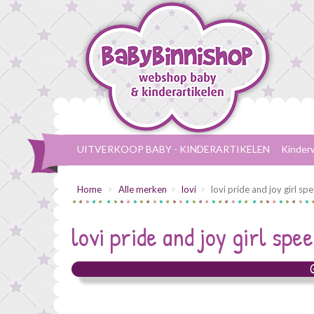
UITVERKOOP BABY - KINDERARTIKELEN
Kinder
Home
Alle merken
lovi
lovi pride and joy girl 
lovi
pride and joy girl sp