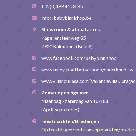
+32(0)499 41 34 85
info@babybinnishop.be
Showroom & afhaal adres:
Kapellensteenweg 85
2920 Kalmthout (België)
www.facebook.com/babybinnishop
www.funny-pool.be
(verkoop/onderhoud zw
www.villanoukasa.com
(vakantievilla Curaçao
Zomer openingsuren
Maandag - zaterdag van 10-18u
(April-september)
Feestmarkten/Braderijen
Op feestdagen vind u ons op markten/brader