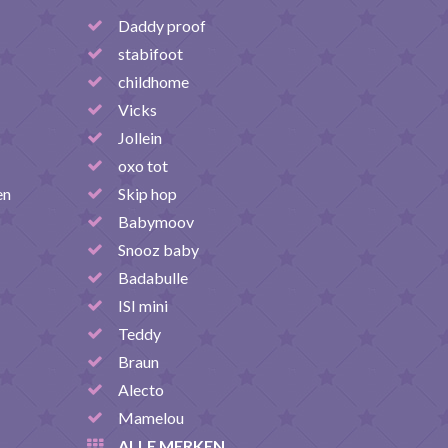
Daddy proof
stabifoot
childhome
Vicks
Jollein
oxo tot
en
Skip hop
Babymoov
Snooz baby
Badabulle
ISI mini
Teddy
Braun
Alecto
Mamelou
ALLE MERKEN