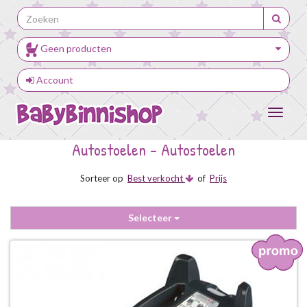
Geen producten
Account
Toggle
navigat
Autostoelen - Autostoelen
Sorteer op
Best verkocht
of
Prijs
Selecteer