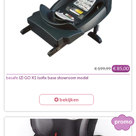
€ 85,00
€ 199,99
besafe
IZi GO X1 isofix base showroom model
bekijken