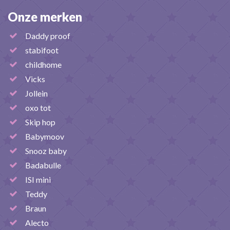
Onze merken
Daddy proof
stabifoot
childhome
Vicks
Jollein
oxo tot
Skip hop
Babymoov
Snooz baby
Badabulle
ISI mini
Teddy
Braun
Alecto