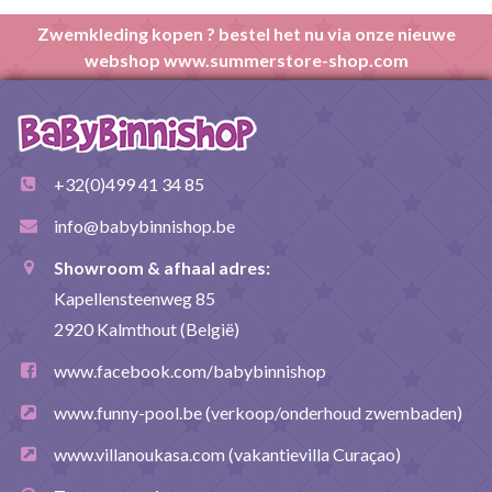
Zwemkleding kopen ? bestel het nu via onze nieuwe
webshop www.summerstore-shop.com
+32(0)499 41 34 85
info@babybinnishop.be
Showroom & afhaal adres:
Kapellensteenweg 85
2920 Kalmthout (België)
www.facebook.com/babybinnishop
www.funny-pool.be
(verkoop/onderhoud zwembaden)
www.villanoukasa.com
(vakantievilla Curaçao)