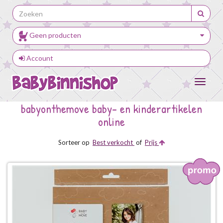
Geen producten
Account
Toggle
navigat
babyonthemove baby- en kinderartikelen
online
Sorteer op
Best verkocht
of
Prijs