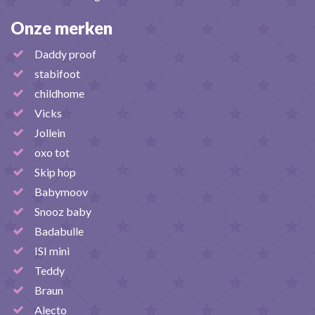
Onze merken
Daddy proof
stabifoot
childhome
Vicks
Jollein
oxo tot
Skip hop
Babymoov
Snooz baby
Badabulle
ISI mini
Teddy
Braun
Alecto